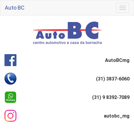
Auto BC
Togg
navig
AutoBCmg
(31) 3837-6060
(31) 9 8392-7089
autobc_mg