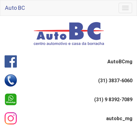
Auto BC
Togg
navig
AutoBCmg
(31) 3837-6060
(31) 9 8392-7089
autobc_mg